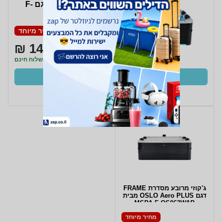
מסדרת FRAME דגם F-
OS063W OSLO
מחיר מיוחד
14,999 ₪
משלוח חינם
קנו עכשיו
ב- Zap
ג'קוזי מרובע מסדרת FRAME
דגם OSLO Aero PLUS מבית
MSPA F-OS063WAP
מחיר מיוחד