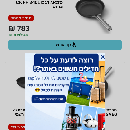
סמאג דגם CKFF 2401
BLM
מחיר מיוחד
783 ₪
משלוח חינם
קנו עכשיו
ב- Zap
מחבת ווק עם ידית מבית
CKFF2801BLM מחבת 28
SMEG סמאג דגם CKFW
ס''מ Smeg יבואן רשמי
3001 BLM
מחיר מיוחד
מחיר מיוחד