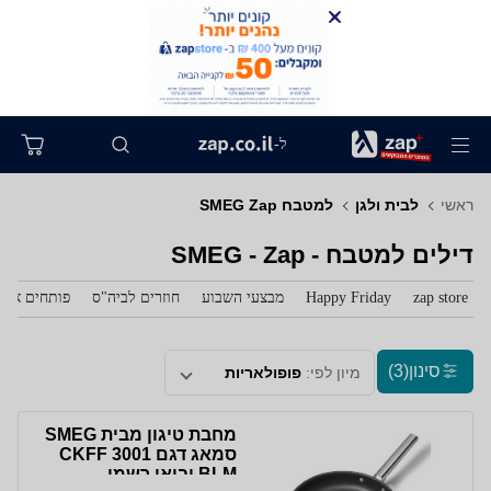
ל-
ראשי
לבית ולגן
למטבח SMEG Zap
דילים למטבח - SMEG - Zap
zap store
Happy Friday
מבצעי השבוע
חוזרים לביה"ס
פותחים את 
סינון
(3)
מיון לפי:
פופולאריות
מחבת טיגון מבית SMEG
סמאג דגם CKFF 3001
BLM יבואן רשמי