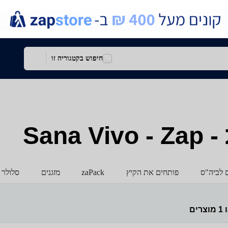
חיפוש בקטגוריה זו
San
ם לביה"ס
פותחים את הקיץ
zaPack
מזגנים
סלולר 
ו
1
מוצרים