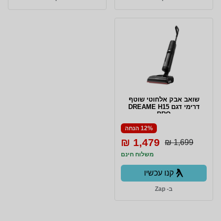
שואב אבק אלחוטי שוטף
דרימי דגם DREAME H15
PRO
12% הנחה
1,479 ₪
1,699 ₪
משלוח חינם
קנו עכשיו
ב- Zap