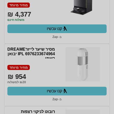
מחיר מיוחד
4,377 ₪
משלוח חינם
קנו עכשיו
ב- Zap
מסיר שיער לייזרDREAME
IPL 6976233674964 יבואן
רשמי
מחיר מיוחד
954 ₪
₪20 למשלוח
קנו עכשיו
ב- Zap
‏רובוט לניקוי רצפות