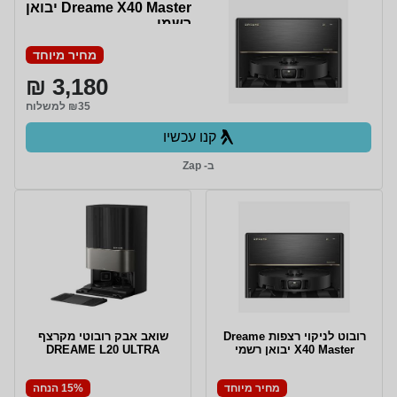
Dreame X40 Master יבואן
רשמי
מחיר מיוחד
3,180 ₪
₪35 למשלוח
קנו עכשיו
ב- Zap
‏רובוט לניקוי רצפות Dreame
שואב אבק רובוטי מקרצף
X40 Master יבואן רשמי
DREAME L20 ULTRA
מחיר מיוחד
15% הנחה