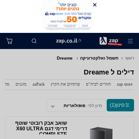
ל-
ראשי
חשמל ואלקטרוניקה
‏ Dreame
דילים ל‏ Dreame
zap store
חוזרים לביה"ס
פותחים את הקיץ
zaPack
מזגנים
סלולר
סינון
(1)
מיון לפי:
פופולאריות
שואב אבק רובוטי שוטף
דרימי דגם X60 ULTRA
COMPLETE