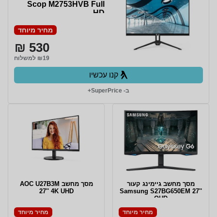
Scop M2753HVB Full
HD
מחיר מיוחד
530 ₪
₪19 למשלוח
קנו עכשיו
ב- SuperPrice+
מסך מחשב גיימינג קעור
מסך מחשב AOC U27B3M
27'' 4K UHD
Samsung S27BG650EM 27''
QHD
מחיר מיוחד
מחיר מיוחד