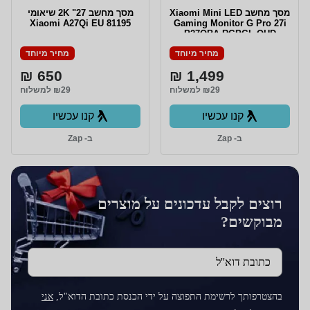
מסך מחשב Xiaomi Mini LED
מסך מחשב 27" 2K שיאומי
Xiaomi A27Qi EU 81195
Gaming Monitor G Pro 27i
P27QBA-RGPGL QHD
מחיר מיוחד
מחיר מיוחד
650 ₪
1,499 ₪
₪29 למשלוח
₪29 למשלוח
קנו עכשיו
קנו עכשיו
ב- Zap
ב- Zap
רוצים לקבל עדכונים על מוצרים
מבוקשים?
כתובת דוא''ל
בהצטרפותך לרשימת התפוצה על ידי הכנסת כתובת הדוא"ל,
אני