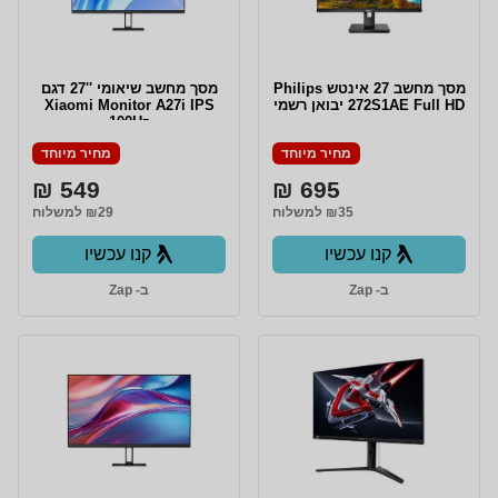
מסך מחשב ‏27 ‏אינטש Philips
מסך מחשב שיאומי ''27 דגם
272S1AE Full HD יבואן רשמי
Xiaomi Monitor A27i IPS
100Hz
מחיר מיוחד
מחיר מיוחד
549 ₪
695 ₪
₪35 למשלוח
₪29 למשלוח
קנו עכשיו
קנו עכשיו
ב- Zap
ב- Zap