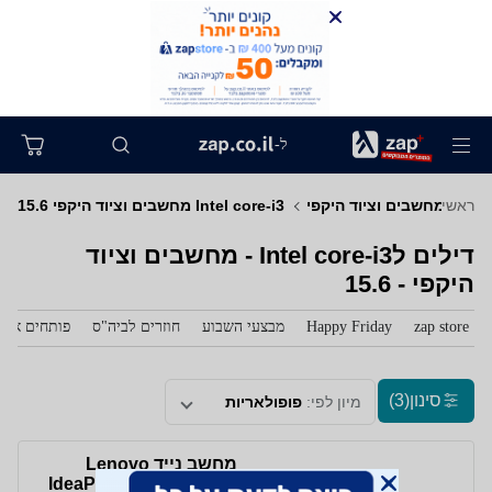
ל-
ראשי
מחשבים וציוד היקפי
Intel core-i3 מחשבים וציוד היקפי 15.6
דילים לIntel core-i3 - מחשבים וציוד
היקפי - 15.6
zap store
Happy Friday
מבצעי השבוע
חוזרים לביה"ס
פותחים את 
סינון
(3)
מיון לפי:
פופולאריות
מחשב נייד Lenovo
IdeaPad Slim 3-15IAN8