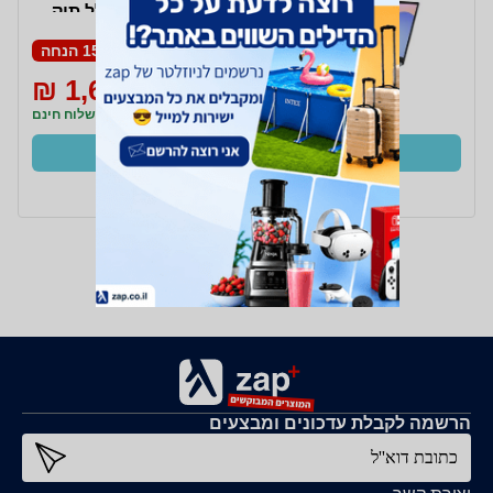
82XB004WIV- כולל תיק
ועכבר מתנה
15% הנחה
1,699 ₪
1,999 ₪
משלוח חינם
קנו עכשיו
ב- אונליין שופ+
הרשמה לקבלת עדכונים ומבצעים
כתובת דוא''ל