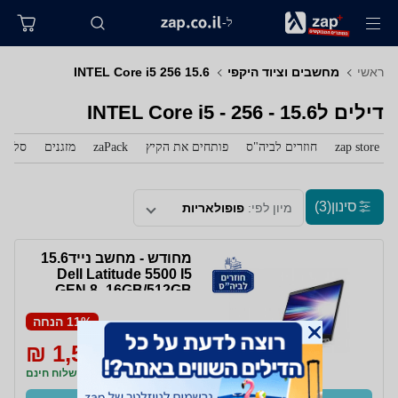
ל-
ראשי
מחשבים וציוד היקפי
INTEL Core i5 256 15.6
דילים לINTEL Core i5 - 256 - 15.6
zap store
חוזרים לביה"ס
פותחים את הקיץ
zaPack
מזגנים
סלולר
סינון
(3)
מיון לפי:
פופולאריות
מחודש - מחשב נייד15.6
Dell Latitude 5500 I5
GEN 8 -16GB/512GB
SSD WIN 10 PRO
11% הנחה
1,599 ₪
1,799 ₪
משלוח חינם