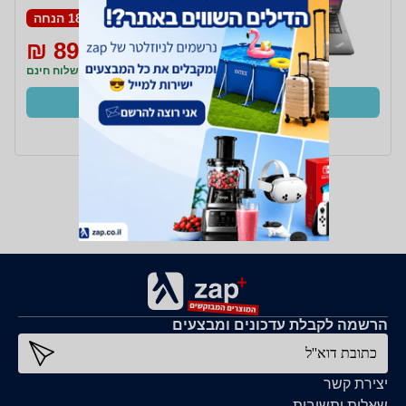
8GB
18% הנחה
899 ₪
1,099 ₪
משלוח חינם
קנו עכשיו
ב- מחשבת+
הרשמה לקבלת עדכונים ומבצעים
כתובת דוא''ל
יצירת קשר
שאלות ותשובות