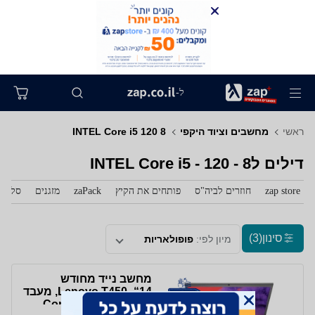
ל-
ראשי
מחשבים וציוד היקפי
INTEL Core i5 120 8
דילים לINTEL Core i5 - 120 - 8
zap store
חוזרים לביה"ס
פותחים את הקיץ
zaPack
מזגנים
סלולר
סינון
(3)
מיון לפי:
פופולאריות
מחשב נייד מחודש
Lenovo T450 -“14, מעבד
Core i5, SSD 120GB,