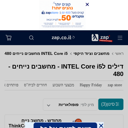
ל-
ראשי
מחשבים וציוד היקפי
INTEL Core i5 מחשבים נייחים 480
דילים לINTEL Core i5 - מחשבים נייחים -
480
zap store
Happy Friday
מבצעי השבוע
חוזרים לביה"ס
פותחים את 
סינון
(3)
מיון לפי:
פופולאריות
מחודש - מחשב נייח
ThinkCentre Tiny-In-One