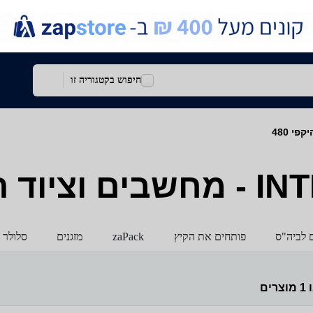
חיפוש בקטגוריה זו
ם לביה"ס
פותחים את הקיץ
zaPack
מזגנים
סלולר 
ו
1
מוצרים