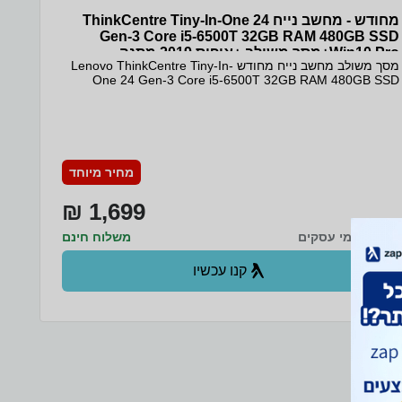
מחודש - מחשב נייח ThinkCentre Tiny-In-One 24
Gen-3 Core i5-6500T 32GB RAM 480GB SSD
Win10 Pro+מסך משולב +אופיס 2019 מתנה
מסך משולב מחשב נייח מחודש Lenovo ThinkCentre Tiny-In-
One 24 Gen-3 Core i5-6500T 32GB RAM 480GB SSD
Win10 Pro אופיס 2019 מתנה לרוכשים! הכירו את Lenovo
ThinkCentre Tiny-In-One 24 Gen-3 עם מעבד Core i5-
6500T, זיכרון RAM של 32GB ואחסון SSD של 480GB. כל מה
שצריך במחשב אחד, כולל אופיס מלא עם סיראלי לכל החיים.
פתרון מושלם לעבודה יעילה ונוחה! ✨
מחיר מיוחד
1,699 ₪
עד 5 ימי עסקים
משלוח חינם
קנו עכשיו
ב- מחשבת+