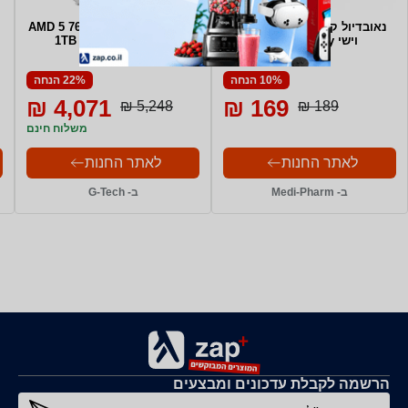
נאובדיול קרם עיניים ושפתיים
AMD 5 7600+16GB DDR5+SSD
וישי Vichy במבצע
1TB + RTX 3050 8GB
10% הנחה
22% הנחה
4,071 ₪
169 ₪
5,248 ₪
189 ₪
משלוח חינם
לאתר החנות
לאתר החנות
ב- Medi-Pharm
ב- G-Tech
הרשמה לקבלת עדכונים ומבצעים