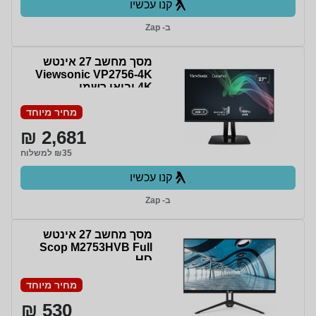
קנו עכשיו
ב- Zap
מסך מחשב ‏27 ‏אינטש
Viewsonic VP2756-4K
4K יבואן רשמי
מחיר מיוחד
2,681 ₪
₪35 למשלוח
קנו עכשיו
ב- Zap
מסך מחשב 27 אינטש
Scop M2753HVB Full
HD
מחיר מיוחד
530 ₪