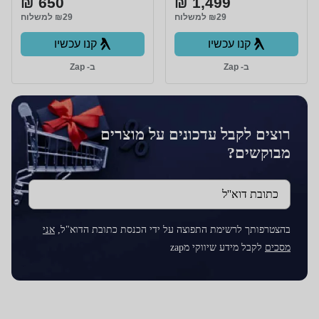
650 ₪
1,499 ₪
₪29 למשלוח
₪29 למשלוח
קנו עכשיו
קנו עכשיו
ב- Zap
ב- Zap
רוצים לקבל עדכונים על מוצרים
מבוקשים?
כתובת דוא''ל
בהצטרפותך לרשימת התפוצה על ידי הכנסת כתובת הדוא"ל,
אני
מסכים
לקבל מידע שיווקי מzap