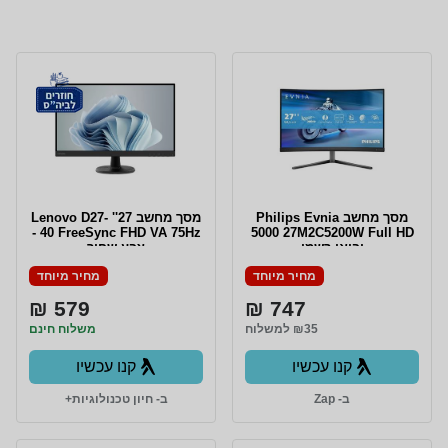
מסך מחשב Philips Evnia
מסך מחשב 27'' Lenovo D27-
40 FreeSync FHD VA 75Hz -
5000 27M2C5200W Full HD
יבואן רשמי
צבע שחור
מחיר מיוחד
מחיר מיוחד
579 ₪
747 ₪
₪35 למשלוח
משלוח חינם
קנו עכשיו
קנו עכשיו
ב- Zap
ב- חיון טכנולוגיות+