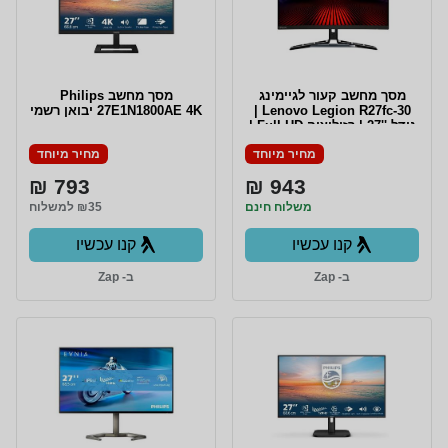
מסך מחשב קעור לגיימינג
מסך מחשב Philips
Lenovo Legion R27fc-30 |
27E1N1800AE 4K יבואן רשמי
גודל ''27 | רזולוציה Full HD |
פנאל VA | זמן תגובה 0.5ms |
מחיר מיוחד
מחיר מיוחד
תדר רענון 280Hz | מנגנון
PIVOT | רמקולים מובנים |
793 ₪
943 ₪
דגם 67B6GAC1IS | שלוש
שנים אחריות
משלוח חינם
₪35 למשלוח
קנו עכשיו
קנו עכשיו
ב- Zap
ב- Zap