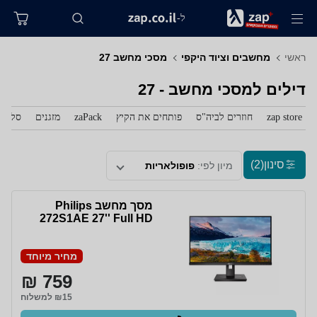
ל-
ראשי
מחשבים וציוד היקפי
מסכי מחשב 27
דילים למסכי מחשב - 27
zap store
חוזרים לביה"ס
פותחים את הקיץ
zaPack
מזגנים
סלולר
סינון
(2)
מיון לפי:
פופולאריות
מסך מחשב Philips
272S1AE 27'' Full HD
מחיר מיוחד
759 ₪
₪15 למשלוח