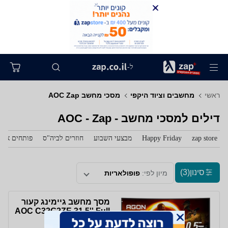
ל-
ראשי
מחשבים וציוד היקפי
מסכי מחשב AOC Zap
דילים למסכי מחשב - AOC - Zap
zap store
Happy Friday
מבצעי השבוע
חוזרים לביה"ס
פותחים את 
סינון
(3)
מיון לפי:
פופולאריות
מסך מחשב גיימינג קעור
AOC C32G2ZE 31.5'' Full
HD