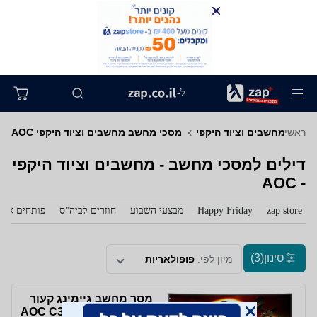
ל-
ראשי
מחשבים וציוד היקפי
מסכי מחשב מחשבים וציוד היקפי AOC
דילים למסכי מחשב - מחשבים וציוד היקפי
- AOC
zap store
Happy Friday
מבצעי השבוע
חוזרים לביה"ס
פותחים את 
סינון
(3)
מיון לפי:
פופולאריות
מסך מחשב גיימינג קעור
AOC C32G2ZE 31.5'' Full