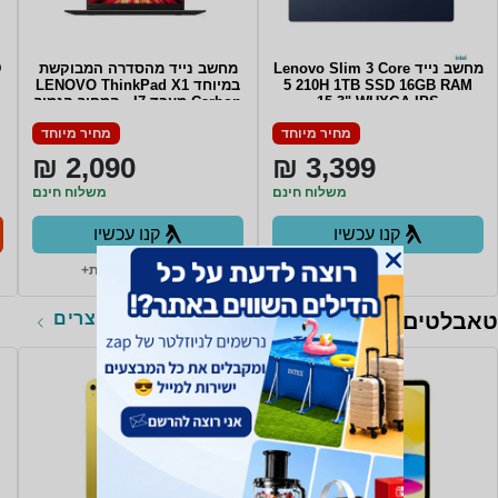
מחשב נייד Lenovo Slim 3 Core
מחשב נייד מהסדרה המבוקשת
D
5 210H 1TB SSD 16GB RAM
במיוחד LENOVO ThinkPad X1
15.3" WUXGA IPS
Carbon מעבד I7 - המחיר הנמוך
TOUCHSCREEN Win11 Backlit
בשוק Lenovo Carbon X1 6th
מחיר מיוחד
מחיר מיוחד
Gen i7-8550U/16GB ddr4 (no
Keyboard COSMIC BLUE 3Y
upgrade)/512GB SSD/14" Non
Warrnty
2,090 ₪
3,399 ₪
touch/WIN11Pro
משלוח חינם
משלוח חינם
קנו עכשיו
קנו עכשיו
ב- Zap
ב- חיון טכנולוגיות+
לכל המוצרים
טאבלטים