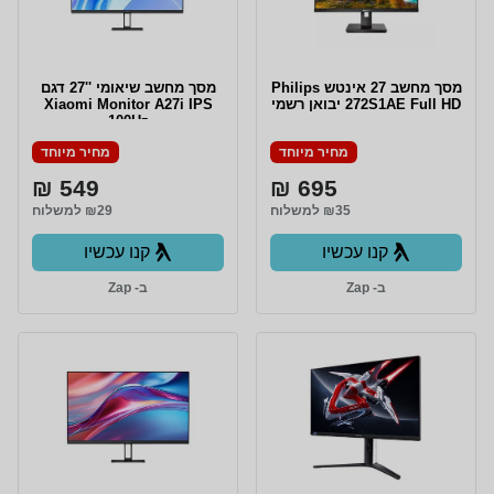
מסך מחשב ‏27 ‏אינטש Philips
מסך מחשב שיאומי ''27 דגם
272S1AE Full HD יבואן רשמי
Xiaomi Monitor A27i IPS
100Hz
מחיר מיוחד
מחיר מיוחד
549 ₪
695 ₪
₪35 למשלוח
₪29 למשלוח
קנו עכשיו
קנו עכשיו
ב- Zap
ב- Zap