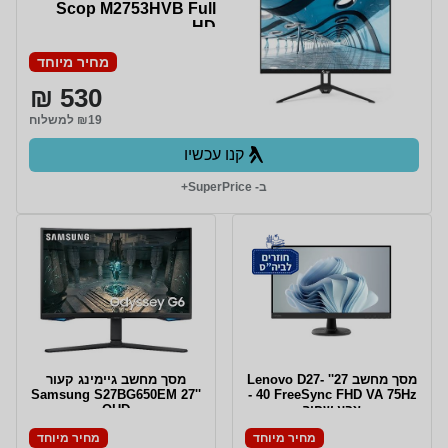
Scop M2753HVB Full
HD
מחיר מיוחד
530 ₪
₪19 למשלוח
קנו עכשיו
ב- SuperPrice+
מסך מחשב 27'' Lenovo D27-
מסך מחשב גיימינג קעור
Samsung S27BG650EM 27''
40 FreeSync FHD VA 75Hz -
צבע שחור
QHD
מחיר מיוחד
מחיר מיוחד