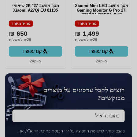
מסך מחשב Xiaomi Mini LED
מסך מחשב 27" 2K שיאומי
Xiaomi A27Qi EU 81195
Gaming Monitor G Pro 27i
P27QBA-RGPGL QHD
מחיר מיוחד
מחיר מיוחד
650 ₪
1,499 ₪
₪29 למשלוח
₪29 למשלוח
קנו עכשיו
קנו עכשיו
ב- Zap
ב- Zap
רוצים לקבל עדכונים על מוצרים
מבוקשים?
כתובת דוא''ל
בהצטרפותך לרשימת התפוצה על ידי הכנסת כתובת הדוא"ל,
אני