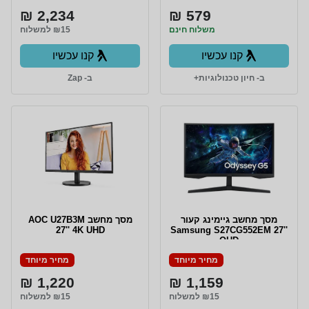
2,234 ₪
579 ₪
משלוח חינם
₪15 למשלוח
קנו עכשיו
קנו עכשיו
ב- חיון טכנולוגיות+
ב- Zap
מסך מחשב גיימינג קעור
מסך מחשב AOC U27B3M
27'' 4K UHD
Samsung S27CG552EM 27''
QHD
מחיר מיוחד
מחיר מיוחד
1,220 ₪
1,159 ₪
₪15 למשלוח
₪15 למשלוח