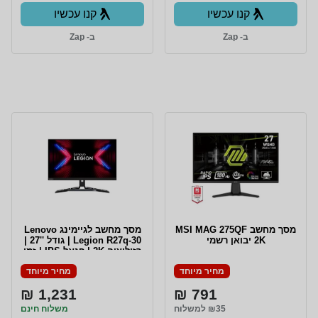
קנו עכשיו
קנו עכשיו
ב- Zap
ב- Zap
מסך מחשב MSI MAG 275QF
מסך מחשב לגיימינג Lenovo
2K יבואן רשמי
Legion R27q-30 | גודל ''27 |
רזולוציה 2K | פנאל IPS | זמן
תגובה 0.5ms | קצב רענון
מחיר מיוחד
מחיר מיוחד
180Hz | מנגנון PIVOT |
רמקולים מובנים | דגם
1,231 ₪
791 ₪
67B4GAC1IS | שלוש שנים
אחריות
₪35 למשלוח
משלוח חינם