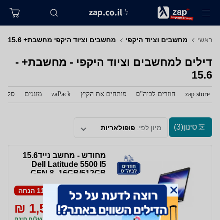
ל-
ראשי
מחשבים וציוד היקפי
מחשבים וציוד היקפי מחשבת+ 15.6
דילים למחשבים וציוד היקפי - מחשבת+ -
15.6
zap store
חוזרים לביה"ס
פותחים את הקיץ
zaPack
מזגנים
סלולר
סינון
(3)
מיון לפי:
פופולאריות
מחודש - מחשב נייד15.6
Dell Latitude 5500 I5
GEN 8 -16GB/512GB
SSD WIN 10 PRO
11% הנחה
1,599 ₪
1,799 ₪
משלוח חינם