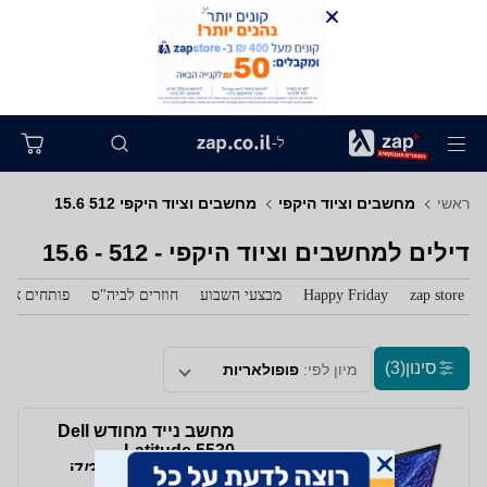
ל-
ראשי
מחשבים וציוד היקפי
מחשבים וציוד היקפי 512 15.6
דילים למחשבים וציוד היקפי - 512 - 15.6
zap store
Happy Friday
מבצעי השבוע
חוזרים לביה"ס
פותחים את 
סינון
(3)
מיון לפי:
פופולאריות
מחשב נייד מחודש Dell
Latitude 5530
i7/32GB/512GB SSD