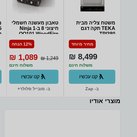
משטח צליה מבית
טאבון מעשנה חשמלי
TEKA תקה דגם
חיצוני 8 ב-1 Ninja
oring
TPI380
OO101 WoodFire
ר
תומכים על יד
2400W
Game אוט
מחיר מיוחד
12% הנחה
ode (ALLM),
8,499 ₪
1,089 ₪
n Xcelerator
1,249 ₪
משלוח חינם
משלוח חינם
קנו עכשיו
קנו עכשיו
ב- Zap
ב- מובייל סלולר+
מוצרי אודיו