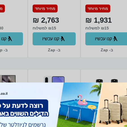
256 בצבע Yellow
inch 512GB בצבע
מחיר מיוחד
מחיר מיוחד
מח
Yellow
2,763 ₪
1,931 ₪
₪15 למשלוח
₪15 למשלוח
₪30 ל
קנו עכשיו
קנו עכשיו
קנו 
ב- Zap
ב- Zap
ב- Zap
טלפון אלחוטי 2
טלפון סלולרי
טלפון סלולר
שלוחות Motorola
Samsung Galaxy
ng Galaxy
 T202 צבע שחור
A36 SM-A366B/DS
4 Ultra SM-