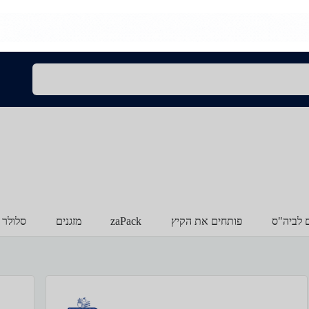
ם לביה"ס
פותחים את הקיץ
zaPack
מזגנים
סלולר 