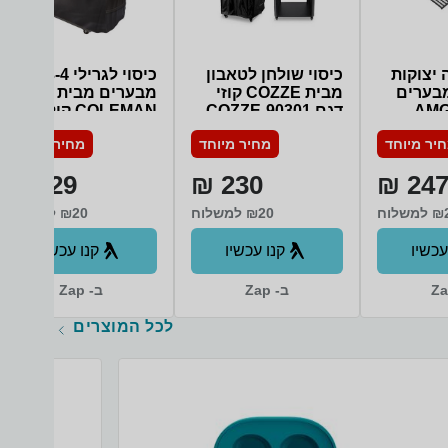
TV עם מערכת הפעלה Tizen 8 עם
ממשק דור חדש 2024: WIFI מובנה +
חיבור קווי, אפליקציות, דפדפן, שיתוף
ושיקוף תוכן, Smart things – תמיכה
 יצוקות
כיסוי שולחן לטאבון
כיסוי לגרילי 3-4
ושליטה מרחוק בבית חכם + Matter/IOT
באופן ישיר ובלעדי – PC ON TV, כיול
יל גז 4 מבערים
מבית COZZE קוזי
מבערים מבית
תמונה חכם ומידע אישי מוגן – Knox
AMGAZ
דגם COZZE-90301
COLEMAN קולמן
תמיכה ב- Apple AirPlay2, Daily, מסך
דגם 10093W
פתיחה חכם Tap view- Mirroring שיקוף
יר מיוחד
מחיר מיוחד
מחיר מיוחד
AMGA
מהיר מטלפונים ניידים תומכים על ידי
הקשה בלבד: כן + Multi View צפיה ב-2
129 ₪
230 ₪
247 
מקורות יחד מצב Game אוטומטי ייחודי
Auto
לחוויית משחק מושלמת בזמן אמת: Auto
משלוח
₪20 למשלוח
₪20 למשלוח
Low Latency Mode (ALLM) Motion
Xcelerator Super Ultra – Wide Game
עכשיו
קנו עכשיו
קנו עכשיו
View & Bar לוח בקרה חכם דור 4
Ambient mode – מצבי אווירה מגוונים
בהמתנה, אפקט טלוויזיה שקופה, מידע,
ב- Zap
ב- Zap
תמונות ועוד: כן – Ambient mode +
תמיכה ב-NFT Music wall – תצוגת
לכל המוצרים
מוזיקה אקטיבית משתנה: תמיכה ב-NFT