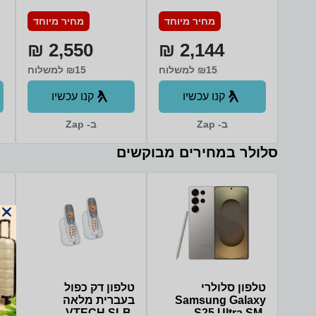
inch 128GB בצבע
inch 256GB בצבע
GB
מחיר מיוחד
מחיר מיוחד
Yellow
Yellow
2,550 ₪
2,144 ₪
₪15 למשלוח
₪15 למשלוח
קנו עכשיו
קנו עכשיו
ב- Zap
ב- Zap
סלולר במחירים מבוקשים
טלפון סלולרי
טלפון דק כפול
Samsung Galaxy
בעברית מלאה
S25 Ultra SM-
VTECH SLB-
דגם