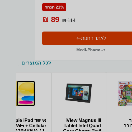
21% הנחה
89 ₪
114 ₪
לאתר החנות
ב- Medi-Pharm
לכל המוצרים
ר
iView Magnus III
אייפד Apple iPad
ובר
Tablet Intel Quad
2025 WiFi + Cellular
MD7R4KN/A 11-
Core Cherry Trail