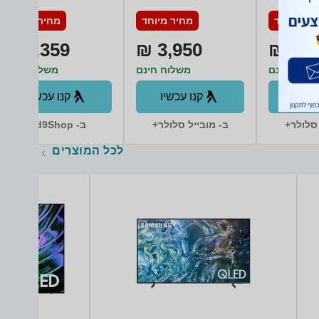
S928B/DS 512GB
S928B
יר מיוחד
מחיר מיוחד
מחיר מיוחד
12GB RAM סמסונג
2,359 ₪
3,950 ₪
3,54
שלוח חינם
משלוח חינם
משלוח חינם
עכשיו
קנו עכשיו
קנו עכשיו
 סלולר+
ב- מובייל סלולר+
ב- d9Shop+
לכל המוצרים