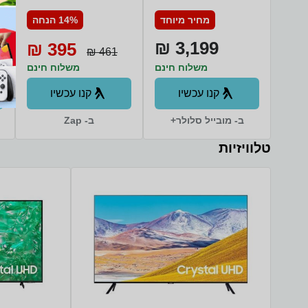
FS6414TW
S938B/DS 512GB
מחיר מיוחד
14% הנחה
12GB RAM סמסונג
3,199 ₪
395 ₪
461 ₪
משלוח חינם
משלוח חינם
קנו עכשיו
קנו עכשיו
ב- מובייל סלולר+
ב- Zap
טלוויזיות