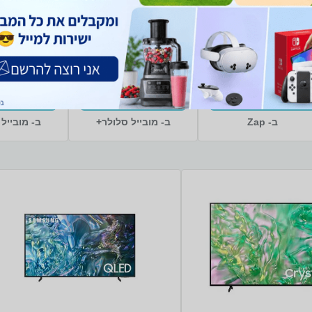
/DS 256GB
256GB 8GB RAM
14% הנחה
מחיר מיוחד
מח
סמסונג
12GB RAM סמסונג
0 ₪
1,220 ₪
395 ₪
461 ₪
משלוח חינם
משלוח חינם
מ
קנו עכשיו
קנו עכשיו
קנו 
ב- Zap
ב- מובייל סלולר+
ב- מובייל