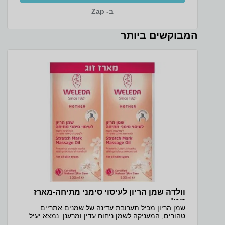
נוחה גם בתאורה חלשה, מה שהופך את העבודה בערב
ב- Zap
לנעימה יותר. המחשב מגיע עם 16GB זיכרון ו-1TB כונן
SSD גדול ומהיר, כך שיש מקום נרחב לכל התוכנות,
הקבצים והתמונות בלי דאגה למקום, ומערכת ההפעלה
המבוקשים ביותר
והיישומים נטענים במהירות. המארז הדק בגוון Cosmic
Blue במשקל של כ-1.6 קג קל לנשיאה יומיומית. זהו
מחשב נייד עם מסך מגע ואחסון גדול שנותן שילוב מצוין
של ביצועים, נוחות ומחיר. ה-Lenovo Slim 3 עם האחסון
הגדול מתאים כמחשב נייד לסטודנטים, כמחשב נייד
לעבודה מהבית וכמחשב נייד לצילום ולאחסון תמונות.
ה-1TB נותן מקום נרחב לספריות תמונות, לסרטונים
ולקבצי עבודה, ומסך המגע מפרט טכני מקט יצרן:
83K4000RUS מסך: 15.3 WUXGA (1920x1200) IPS
300nits Anti-glare, 45% NTSC, 60Hz, Touch יחס
מסך לגוף: 90.7% סוג מכשיר: מחשב נייד מסך מגע: On-
cell, 10-point Multi-touch יחס מסך לגוף: 90.7%
מעבד: Intel Core 5 210H, 8 (4P+4E) ליבות, 12
threads, עד 4.8GHz ערכת שבבים: Intel SoC Platform
זיכרון RAM: 16GB DDR5-4800 אחריות ושירות אחריות
יצרן 36 חודשים (ATOMIC) מקט ופרטי דגם מקט יצרן:
83K4000RUS קוד מוצר יבואן: 3044
וולדה שמן הריון לעיסוי סימני מתיחה-מארז
זוגי!
שמן הריון מכיל תערובת עדינה של שמנים אתריים
טהורים, המעניקה לשמן ניחוח עדין ומרענן. נמצא יעיל
בהפחתת סימני מתיחה ובשיפור האלסטיות של העור