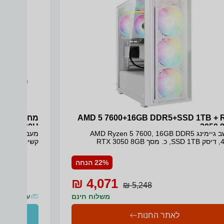
AMD 5 7600+16GB DDR5+SSD 1TB + 
3050 
מחשב גיימינג AMD Ryzen 5 7600, 16GB DDR5
80) WIN11
RTX 3050
ard SILVER
איסוף והחזרה מ
22% הנחה
4,071 ₪
5,248 ₪
משלוח חינם
עד 10 ימי עסקים
לאתר החנות