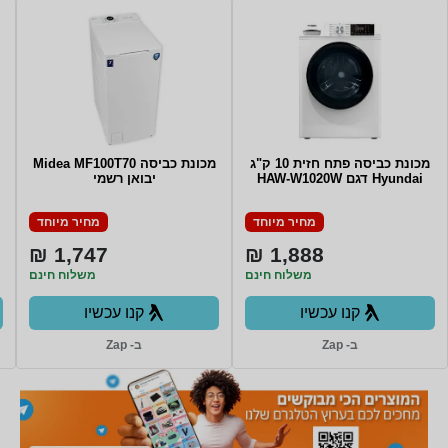
מכונת כביסה פתח חזית 10 ק"ג
מכונת כביסה Midea MF100T70
Hyundai דגם HAW-W1020W
יבואן רשמי
מחיר מיוחד
מחיר מיוחד
1,747 ₪
1,888 ₪
משלוח חינם
משלוח חינם
קנו עכשיו
קנו עכשיו
ב- Zap
ב- Zap