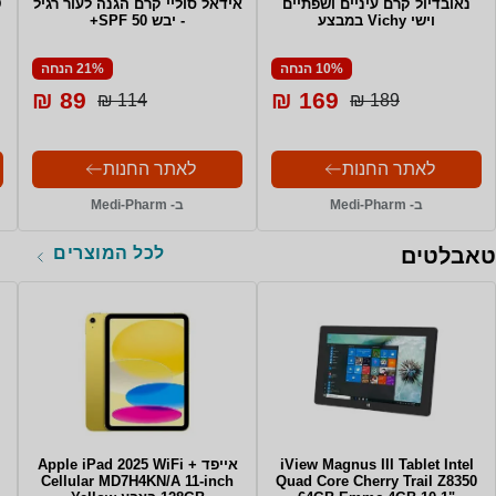
נאובדיול קרם עיניים ושפתיים
אידאל סוליי קרם הגנה לעור רגיל
D
וישי Vichy במבצע
- יבש SPF 50+
10% הנחה
21% הנחה
89 ₪
169 ₪
114 ₪
189 ₪
לאתר החנות
לאתר החנות
ב- Medi-Pharm
ב- Medi-Pharm
לכל המוצרים
טאבלטים
iView Magnus III Tablet Intel
אייפד Apple iPad 2025 WiFi +
Cellular MD7H4KN/A 11-inch
Quad Core Cherry Trail Z8350