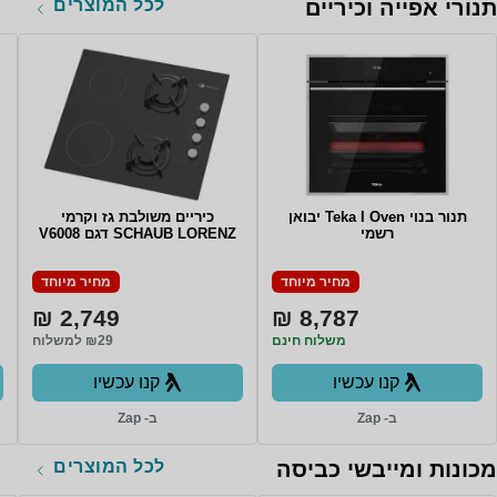
לכל המוצרים
תנורי אפייה וכיריים
תנור בנוי Teka I Oven יבואן
כיריים משולבת גז וקרמי
רשמי
SCHAUB LORENZ דגם V6008
מחיר מיוחד
מחיר מיוחד
2,749 ₪
8,787 ₪
משלוח חינם
₪29 למשלוח
קנו עכשיו
קנו עכשיו
ב- Zap
ב- Zap
לכל המוצרים
מכונות ומייבשי כביסה