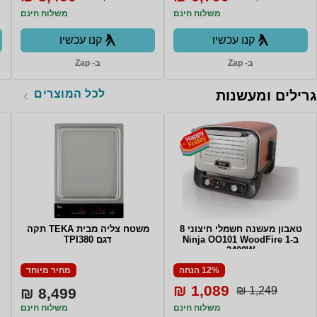
משלוח חינם
משלוח חינם
קנו עכשיו
קנו עכשיו
ב- Zap
ב- Zap
לכל המוצרים
גרילים ומעשנות
טאבון מעשנה חשמלי חיצוני 8
משטח צליה מבית TEKA תקה
ב-1 Ninja OO101 WoodFire
דגם TPI380
2400W
12% הנחה
מחיר מיוחד
1,089 ₪
1,249 ₪
8,499 ₪
משלוח חינם
משלוח חינם