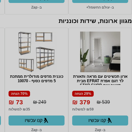
ב- עולם החשמל+
ב- Zap
מגוון ארונות, שידות וכונניות
ארון תכשיטים עם מראה ותאורת
כוננית מדפים מודולרית ממתכת
לד דגם אפרת EFRAT מבית
5 מדפים כסוף - 10070
סטאר שופ STAR SHOP
29% הנחה
70% הנחה
73 ₪
379 ₪
249 ₪
539 ₪
₪59 למשלוח
₪35 למשלוח
קנו עכשיו
קנו עכשיו
ב- Zap
ב- Zap