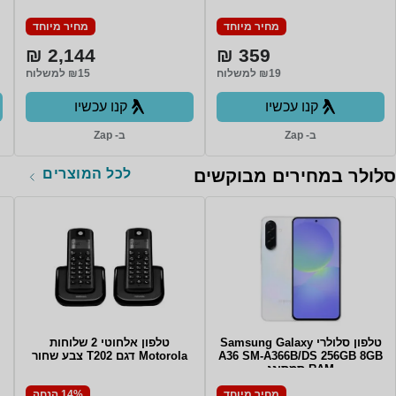
64GB Emmc 4GB 10.1"
128GB בצבע Yellow
(1280x800)
מחיר מיוחד
מחיר מיוחד
TOUCHSCREEiView Magnus
III Tablet Intel Quad Core
2,144 ₪
359 ₪
Cherry Trail Z8350 64GB
Emmc 4GB 10.1" (1280x800)
₪19 למשלוח
₪15 למשלוח
TOUCHSCREE
קנו עכשיו
קנו עכשיו
ב- Zap
ב- Zap
לכל המוצרים
סלולר במחירים מבוקשים
טלפון סלולרי Samsung Galaxy
טלפון אלחוטי 2 שלוחות
A36 SM-A366B/DS 256GB 8GB
Motorola דגם T202 צבע שחור
RAM סמסונג
מחיר מיוחד
14% הנחה