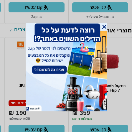
קנו עכשיו
קנו עכשיו
ב- מובייל סלולר+
ב- Zap
לכל המוצרים
מוצרי אודיו
רמקול Bluetooth אלחוטי נייד
אוזניות JBL C125BT
JBL Flip 7 - צבע אדום
מחיר מיוחד
מחיר מיוחד
190 ₪
359 ₪
משלוח חינם
₪20 למשלוח
קנו עכשיו
קנו עכשיו