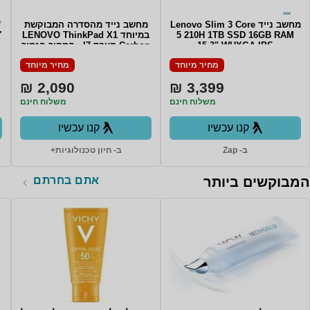
מחשב נייד Lenovo Slim 3 Core
מחשב נייד מהסדרה המבוקשת
™
5 210H 1TB SSD 16GB RAM
במיוחד LENOVO ThinkPad X1
″
15.3" WUXGA IPS
Carbon מעבד I7 - המחיר הנמוך
TOUCHSCREEN Win11 Backlit
בשוק Lenovo Carbon X1 6th
מחיר מיוחד
מחיר מיוחד
Gen i7-8550U/16GB ddr4 (no
Keyboard COSMIC BLUE 3Y
upgrade)/512GB SSD/14" Non
Warrnty
2,090 ₪
3,399 ₪
touch/WIN11Pro
משלוח חינם
משלוח חינם
קנו עכשיו
קנו עכשיו
ב- Zap
ב- חיון טכנולוגיות+
אתם בחרתם
המבוקשים ביותר