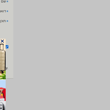
*
שם 
*
דואר
*
תוכן
אנ
apply.