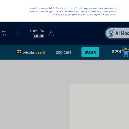
שלום אורח,
התחבר
מזגנים
zap cars