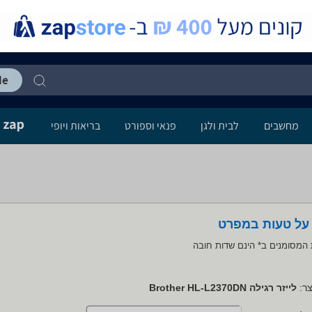
מחשבים
לבית ולגן
פנאי וספורט
בריאות ויופי
 על טעות במפרט
המסומנים ב* הינם שדות חובה
ר:
לייזר רגילה Brother HL-L2370DN