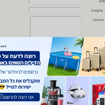
מלא
 אלקטרוני
 ההודעה
י מאשר/ת את
תנאי השימוש
ו
מדיניות הפרטיות
של zap
 protected by reCAPTCHA and the Google
Privacy Policy
and
Terms of Service