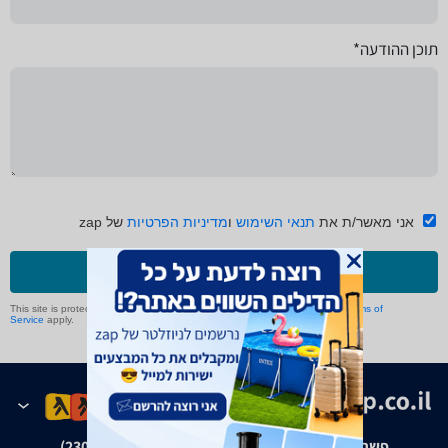
תוכן ההודעה*
אני מאשר/ת את
תנאי השימוש
ו
מדיניות הפרטיות
של zap
שליחה
This site is protected by reCAPTCHA and the Google
Privacy Policy
and
Terms of
Service
apply.
פשרה בת"צ אבנצ'יק נ' זאפ גרופ (ת"צ 23008-08-20)