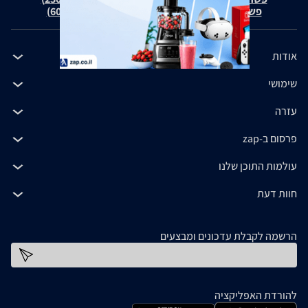
פשרה בת"צ כהנים נ' זאפ גרופ (ת"צ 60371-12-19)
אודות
שימושי
עזרה
פרסום ב-zap
עולמות התוכן שלנו
חוות דעת
הרשמה לקבלת עדכונים ומבצעים
כתובת דוא''ל
להורדת האפליקציה