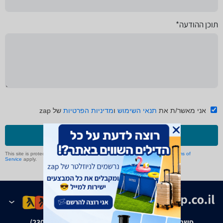
תוכן ההודעה*
אני מאשר/ת את
תנאי השימוש
ו
מדיניות הפרטיות
של zap
שליחה
This site is protected by reCAPTCHA and the Google
Privacy Policy
and
Terms of
Service
apply.
פשרה בת"צ אבנצ'יק נ' זאפ גרופ (ת"צ 23008-08-20)