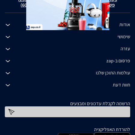
פשרה בת"צ כהנים נ' זאפ גרופ (ת"צ 60371-12-19)
אודות
שימושי
עזרה
פרסום ב-zap
עולמות התוכן שלנו
חוות דעת
הרשמה לקבלת עדכונים ומבצעים
כתובת דוא''ל
להורדת האפליקציה