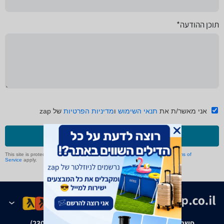
תוכן ההודעה*
אני מאשר/ת את
תנאי השימוש
ו
מדיניות הפרטיות
של zap
שליחה
This site is protected by reCAPTCHA and the Google
Privacy Policy
and
Terms of
Service
apply.
פשרה בת"צ אבנצ'יק נ' זאפ גרופ (ת"צ 23008-08-20)