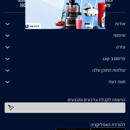
פשרה בת"צ כהנים נ' זאפ גרופ (ת"צ 60371-12-19)
אודות
שימושי
עזרה
פרסום ב-zap
עולמות התוכן שלנו
חוות דעת
הרשמה לקבלת עדכונים ומבצעים
כתובת דוא''ל
להורדת האפליקציה