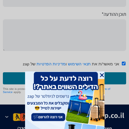
תוכן ההודעה*
אני מאשר/ת את
תנאי השימוש
ו
מדיניות הפרטיות
של zap
שליחה
This site is protected by reCAPTCHA and the Google
Privacy Policy
and
Terms of
Service
apply.
פשרה בת"צ אבנצ'יק נ' זאפ גרופ (ת"צ 23008-08-20)