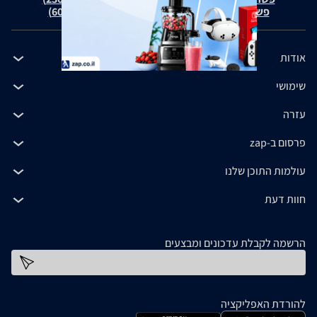
פשרה בת"צ כהנים נ' זאפ גרופ (ת"צ 60371-12-19)
אודות
שימושי
עזרה
פרסום ב-zap
עולמות התוכן שלנו
חוות דעת
הרשמה לקבלת עדכונים ומבצעים
כתובת דוא''ל
להורדת האפליקציה