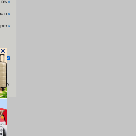
*
שם 
*
דואר
*
תוכן
אנ
apply.