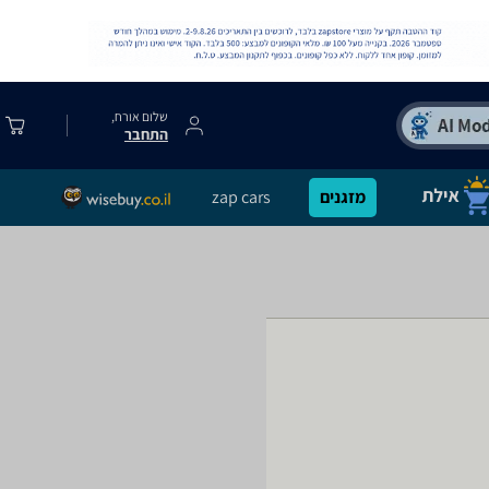
שלום אורח,
התחבר
מזגנים
zap cars