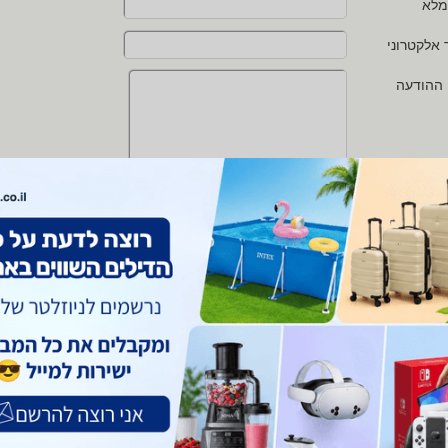
מלא
 אלקטרוני
 ההודעה
י מאשר/ת את
תנאי השימוש
ו
מדיניות הפרטיות
של zap
 protected by reCAPTCHA and the Google
Privacy Policy
and
Terms of Service