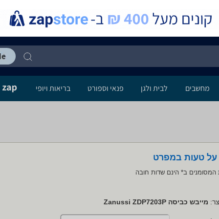
מחשבים
לבית ולגן
פנאי וספורט
בריאות ויופי
 על טעות במפרט
המסומנים ב* הינם שדות חובה
ר:
מייבש כביסה Zanussi ZDP7203P