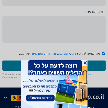
תוכן ההודעה*
אני מאשר/ת את
תנאי השימוש
ו
מדיניות הפרטיות
של zap
שליחה
This site is protected by reCAPTCHA and the Google
Privacy Policy
and
Terms of
Service
apply.
פשרה בת"צ אבנצ'יק נ' זאפ גרופ (ת"צ 23008-08-20)