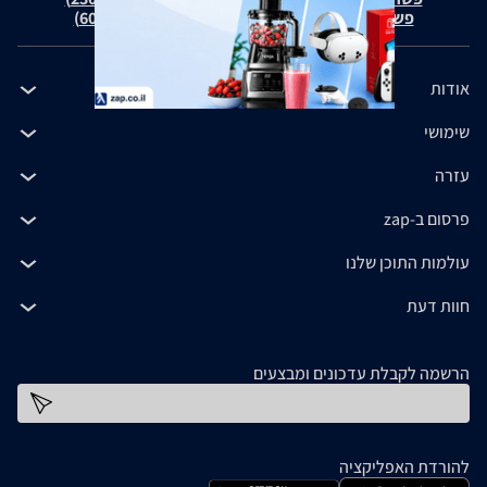
פשרה בת"צ כהנים נ' זאפ גרופ (ת"צ 60371-12-19)
אודות
שימושי
עזרה
פרסום ב-zap
עולמות התוכן שלנו
חוות דעת
הרשמה לקבלת עדכונים ומבצעים
כתובת דוא''ל
להורדת האפליקציה