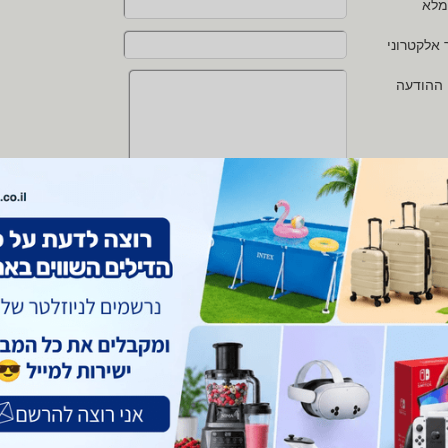
מלא
 אלקטרוני
 ההודעה
י מאשר/ת את
תנאי השימוש
ו
מדיניות הפרטיות
של zap
 protected by reCAPTCHA and the Google
Privacy Policy
and
Terms of Service