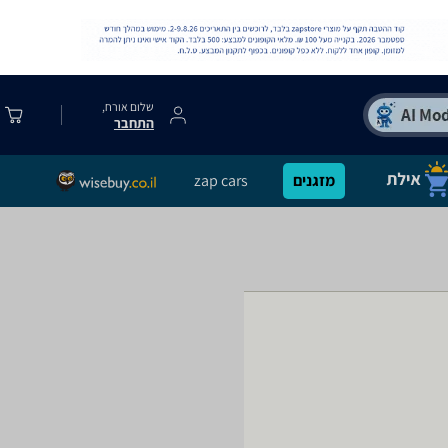
שלום אורח,
התחבר
מזגנים
zap cars