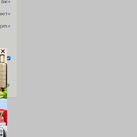
*
שם 
*
דואר
*
תוכן
אנ
apply.