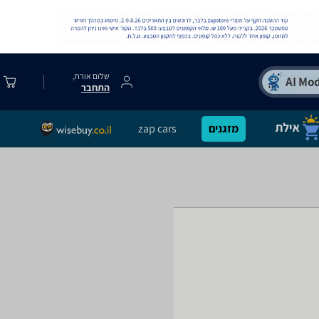
שלום אורח,
התחבר
מזגנים
zap cars