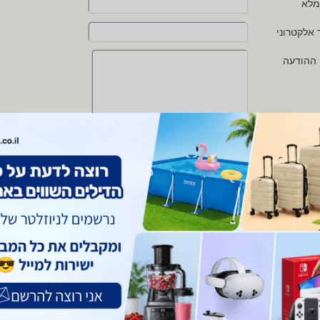
מלא
 אלקטרוני
 ההודעה
י מאשר/ת את
תנאי השימוש
ו
מדיניות הפרטיות
של zap
 protected by reCAPTCHA and the Google
Privacy Policy
and
Terms of Service