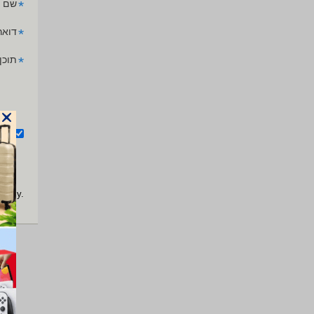
*
שם 
*
דואר
*
תוכן
אנ
apply.