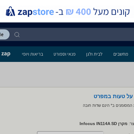
מחשבים
לבית ולגן
פנאי וספורט
בריאות ויופי
 על טעות במפרט
המסומנים ב* הינם שדות חובה
ר:
מקרן Infocus IN114A SD