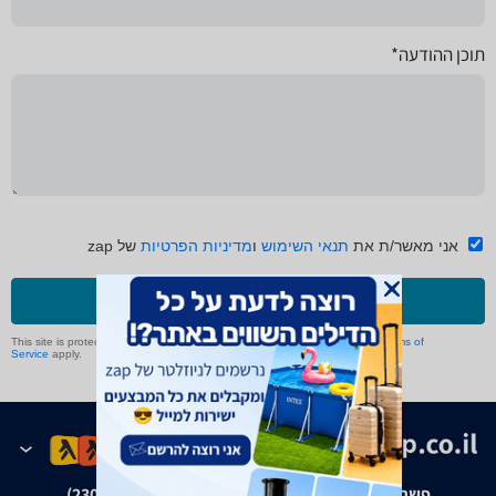
תוכן ההודעה*
אני מאשר/ת את
תנאי השימוש
ו
מדיניות הפרטיות
של zap
שליחה
This site is protected by reCAPTCHA and the Google
Privacy Policy
and
Terms of
Service
apply.
פשרה בת"צ אבנצ'יק נ' זאפ גרופ (ת"צ 23008-08-20)