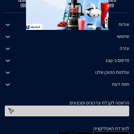
פשרה בת"צ כהנים נ' זאפ גרופ (ת"צ 60371-12-19)
אודות
שימושי
עזרה
פרסום ב-zap
עולמות התוכן שלנו
חוות דעת
הרשמה לקבלת עדכונים ומבצעים
כתובת דוא''ל
להורדת האפליקציה