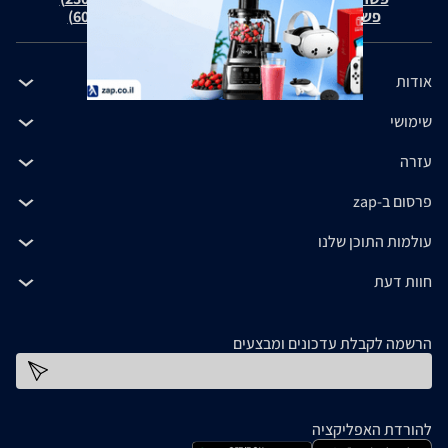
פשרה בת"צ כהנים נ' זאפ גרופ (ת"צ 60371-12-19)
אודות
שימושי
עזרה
פרסום ב-zap
עולמות התוכן שלנו
חוות דעת
הרשמה לקבלת עדכונים ומבצעים
כתובת דוא''ל
להורדת האפליקציה