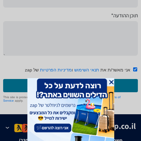
תוכן ההודעה*
אני מאשר/ת את
תנאי השימוש
ו
מדיניות הפרטיות
של zap
שליחה
This site is protected by reCAPTCHA and the Google
Privacy Policy
and
Terms of
Service
apply.
פשרה בת"צ אבנצ'יק נ' זאפ גרופ (ת"צ 23008-08-20)