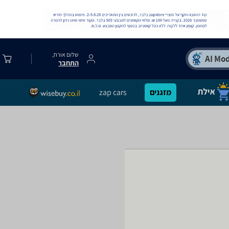
שלום אורח,
התחבר
מזגנים
zap cars