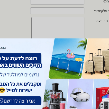
מלא
 אלקטרוני
 ההודעה
י מאשר/ת את
תנאי השימוש
ו
מדיניות הפרטיות
של zap
 protected by reCAPTCHA and the Google
Privacy Policy
and
Terms of Service