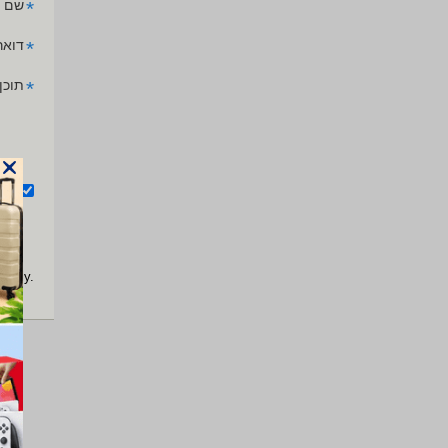
*
שם 
*
דואר
*
תוכן
אנ
apply.