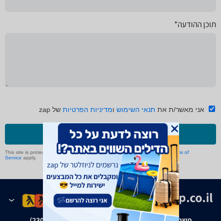
תוכן ההודעה*
אני מאשר/ת את
תנאי השימוש
ו
מדיניות הפרטיות
של zap
שליחה
This site is protected by reCAPTCHA and the Google
Privacy Policy
and
Terms of
Service
apply.
פשרה בת"צ אבנצ'יק נ' זאפ גרופ (ת"צ 23008-08-20)