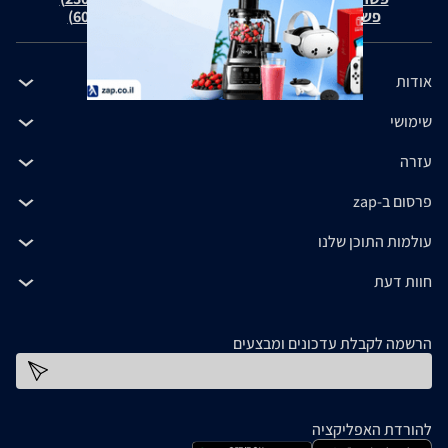
פשרה בת"צ כהנים נ' זאפ גרופ (ת"צ 60371-12-19)
אודות
שימושי
עזרה
פרסום ב-zap
עולמות התוכן שלנו
חוות דעת
הרשמה לקבלת עדכונים ומבצעים
כתובת דוא''ל
להורדת האפליקציה