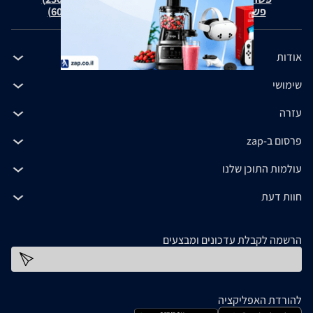
פשרה בת"צ כהנים נ' זאפ גרופ (ת"צ 60371-12-19)
אודות
שימושי
עזרה
פרסום ב-zap
עולמות התוכן שלנו
חוות דעת
הרשמה לקבלת עדכונים ומבצעים
כתובת דוא''ל
להורדת האפליקציה