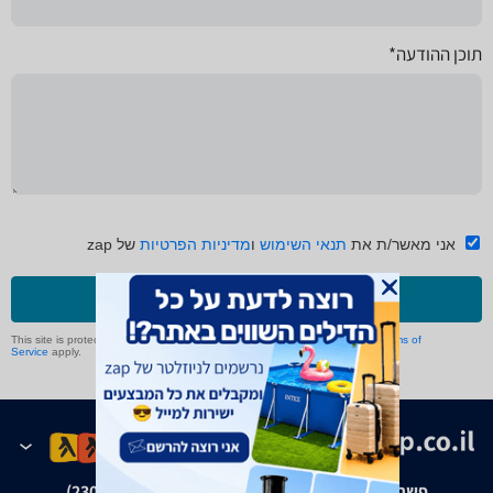
תוכן ההודעה*
אני מאשר/ת את
תנאי השימוש
ו
מדיניות הפרטיות
של zap
שליחה
This site is protected by reCAPTCHA and the Google
Privacy Policy
and
Terms of
Service
apply.
פשרה בת"צ אבנצ'יק נ' זאפ גרופ (ת"צ 23008-08-20)