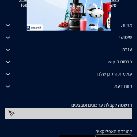
פשרה בת"צ כהנים נ' זאפ גרופ (ת"צ 60371-12-19)
אודות
שימושי
עזרה
פרסום ב-zap
עולמות התוכן שלנו
חוות דעת
הרשמה לקבלת עדכונים ומבצעים
כתובת דוא''ל
להורדת האפליקציה