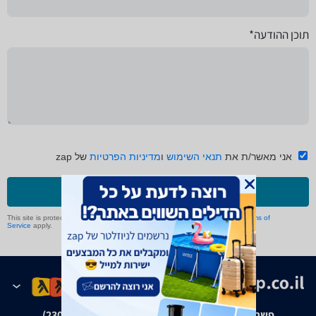
תוכן ההודעה*
אני מאשר/ת את
תנאי השימוש
ו
מדיניות הפרטיות
של zap
שליחה
This site is protected by reCAPTCHA and the Google
Privacy Policy
and
Terms of
Service
apply.
פשרה בת"צ אבנצ'יק נ' זאפ גרופ (ת"צ 23008-08-20)