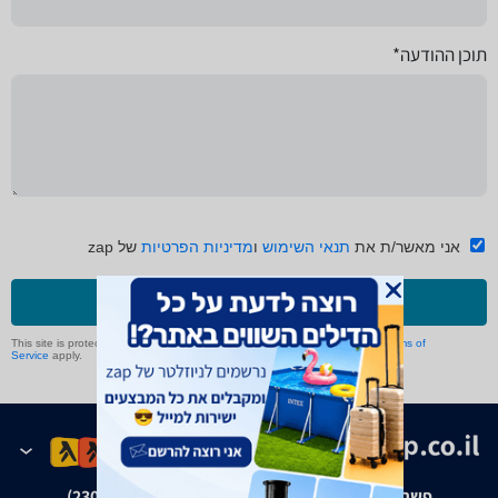
תוכן ההודעה*
אני מאשר/ת את
תנאי השימוש
ו
מדיניות הפרטיות
של zap
שליחה
This site is protected by reCAPTCHA and the Google
Privacy Policy
and
Terms of
Service
apply.
פשרה בת"צ אבנצ'יק נ' זאפ גרופ (ת"צ 23008-08-20)