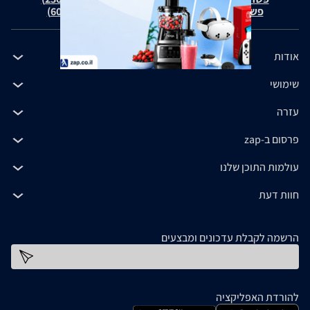
פשרה בת"צ כהנים נ' זאפ גרופ (ת"צ 60371-12-19)
אודות
שימושי
עזרה
פרסום ב-zap
עולמות התוכן שלנו
חוות דעת
הרשמה לקבלת עדכונים ומבצעים
כתובת דוא''ל
להורדת האפליקציה