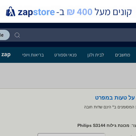
מחשבים
לבית ולגן
פנאי וספורט
בריאות ויופי
 על טעות במפרט
המסומנים ב* הינם שדות חובה
ר:
מכונת גילוח Philips S3144