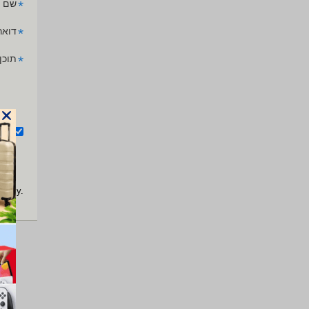
*
שם 
*
דואר
*
תוכן
אנ
apply.