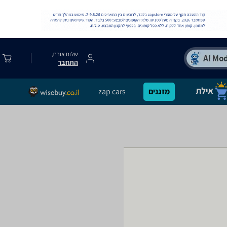
שלום אורח,
התחבר
מזגנים
zap cars