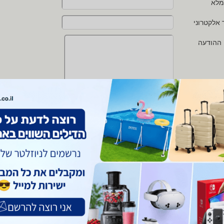
מלא
 אלקטרוני
 ההודעה
י מאשר/ת את
תנאי השימוש
ו
מדיניות הפרטיות
של zap
 protected by reCAPTCHA and the Google
Privacy Policy
and
Terms of Service