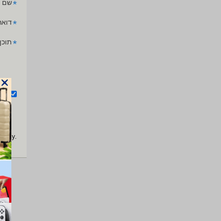
*
שם 
*
דואר
*
תוכן
אנ
apply.