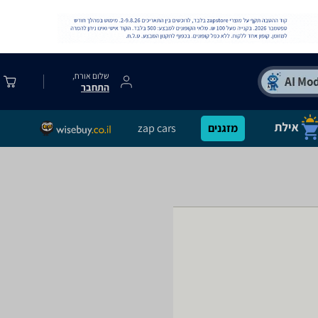
שלום אורח,
התחבר
מזגנים
zap cars