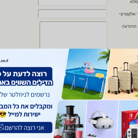
מלא
 אלקטרוני
 ההודעה
י מאשר/ת את
תנאי השימוש
ו
מדיניות הפרטיות
של zap
 protected by reCAPTCHA and the Google
Privacy Policy
and
Terms of Service