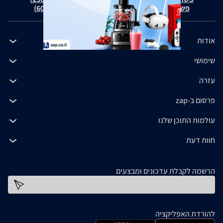
פשרה בת"צ כהנים נ' זאפ גרופ (ת"צ 60371-12-19)
אודות
שימושי
עזרה
פרסום ב-zap
עולמות התוכן שלנו
חוות דעת
הרשמה לקבלת עדכונים ומבצעים
כתובת דוא''ל
להורדת האפליקציה