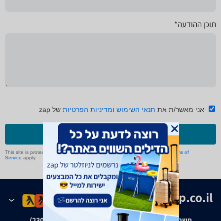
תוכן ההודעה*
אני מאשר/ת את
תנאי השימוש
ו
מדיניות הפרטיות
של zap
שליחה
This site is protected by reCAPTCHA and the Google
Privacy Policy
and
Terms of
Service
apply.
פשרה בת"צ אבנצ'יק נ' זאפ גרופ (ת"צ 23008-08-20)