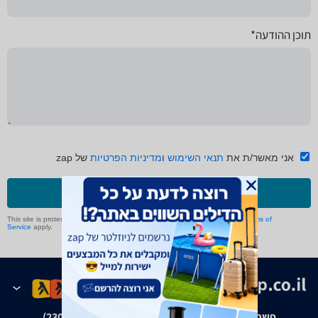
תוכן ההודעה*
אני מאשר/ת את
תנאי השימוש
ו
מדיניות הפרטיות
של zap
שליחה
This site is protected by reCAPTCHA and the Google
Privacy Policy
and
Terms of
Service
apply.
פשרה בת"צ אבנצ'יק נ' זאפ גרופ (ת"צ 23008-08-20)