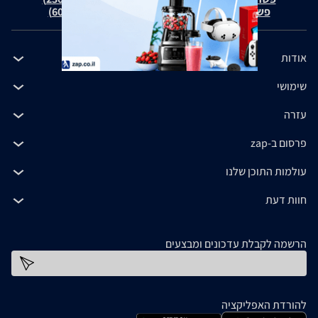
פשרה בת"צ כהנים נ' זאפ גרופ (ת"צ 60371-12-19)
אודות
שימושי
עזרה
פרסום ב-zap
עולמות התוכן שלנו
חוות דעת
הרשמה לקבלת עדכונים ומבצעים
כתובת דוא''ל
להורדת האפליקציה