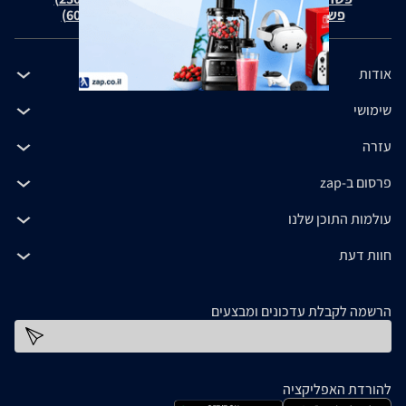
פשרה בת"צ כהנים נ' זאפ גרופ (ת"צ 60371-12-19)
אודות
שימושי
עזרה
פרסום ב-zap
עולמות התוכן שלנו
חוות דעת
הרשמה לקבלת עדכונים ומבצעים
כתובת דוא''ל
להורדת האפליקציה