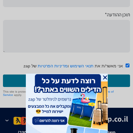
תוכן ההודעה*
אני מאשר/ת את
תנאי השימוש
ו
מדיניות הפרטיות
של zap
שליחה
This site is protected by reCAPTCHA and the Google
Privacy Policy
and
Terms of
Service
apply.
פשרה בת"צ אבנצ'יק נ' זאפ גרופ (ת"צ 23008-08-20)