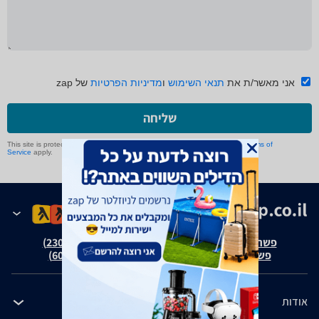
אני מאשר/ת את
תנאי השימוש
ו
מדיניות הפרטיות
של zap
שליחה
This site is protected by reCAPTCHA and the Google
Privacy Policy
and
Terms of
Service
apply.
פשרה בת"צ אבנצ'יק נ' זאפ גרופ (ת"צ 23008-08-20)
פשרה בת"צ כהנים נ' זאפ גרופ (ת"צ 60371-12-19)
אודות