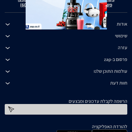
פשרה בת"צ כהנים נ' זאפ גרופ (ת"צ 60371-12-19)
אודות
שימושי
עזרה
פרסום ב-zap
עולמות התוכן שלנו
חוות דעת
הרשמה לקבלת עדכונים ומבצעים
כתובת דוא''ל
להורדת האפליקציה