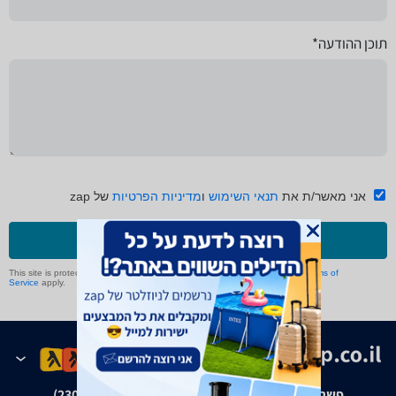
תוכן ההודעה*
אני מאשר/ת את
תנאי השימוש
ו
מדיניות הפרטיות
של zap
שליחה
This site is protected by reCAPTCHA and the Google
Privacy Policy
and
Terms of
Service
apply.
פשרה בת"צ אבנצ'יק נ' זאפ גרופ (ת"צ 23008-08-20)