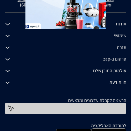
פשרה בת"צ כהנים נ' זאפ גרופ (ת"צ 60371-12-19)
אודות
שימושי
עזרה
פרסום ב-zap
עולמות התוכן שלנו
חוות דעת
הרשמה לקבלת עדכונים ומבצעים
כתובת דוא''ל
להורדת האפליקציה