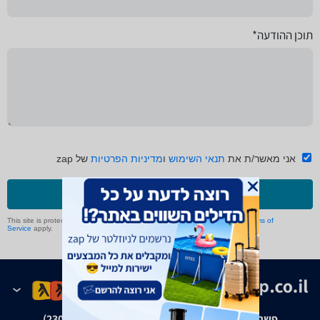
תוכן ההודעה*
אני מאשר/ת את
תנאי השימוש
ו
מדיניות הפרטיות
של zap
שליחה
This site is protected by reCAPTCHA and the Google
Privacy Policy
and
Terms of
Service
apply.
פשרה בת"צ אבנצ'יק נ' זאפ גרופ (ת"צ 23008-08-20)