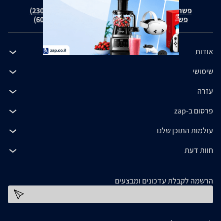
פשרה בת"צ אבנצ'יק נ' זאפ גרופ (ת"צ 23008-08-20)
פשרה בת"צ כהנים נ' זאפ גרופ (ת"צ 60371-12-19)
אודות
שימושי
עזרה
פרסום ב-zap
עולמות התוכן שלנו
חוות דעת
הרשמה לקבלת עדכונים ומבצעים
כתובת דוא''ל