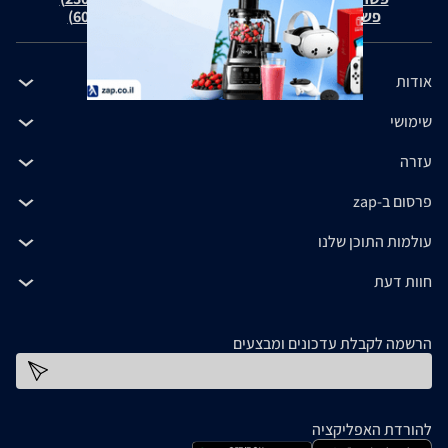
פשרה בת"צ כהנים נ' זאפ גרופ (ת"צ 60371-12-19)
אודות
שימושי
עזרה
פרסום ב-zap
עולמות התוכן שלנו
חוות דעת
הרשמה לקבלת עדכונים ומבצעים
כתובת דוא''ל
להורדת האפליקציה