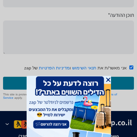
תוכן ההודעה*
אני מאשר/ת את
תנאי השימוש
ו
מדיניות הפרטיות
של zap
שליחה
This site is protected by reCAPTCHA and the Google
Privacy Policy
and
Terms of
Service
apply.
פשרה בת"צ אבנצ'יק נ' זאפ גרופ (ת"צ 23008-08-20)