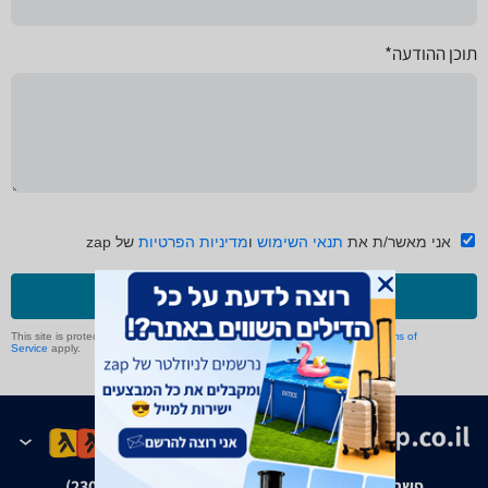
תוכן ההודעה*
אני מאשר/ת את
תנאי השימוש
ו
מדיניות הפרטיות
של zap
שליחה
This site is protected by reCAPTCHA and the Google
Privacy Policy
and
Terms of
Service
apply.
פשרה בת"צ אבנצ'יק נ' זאפ גרופ (ת"צ 23008-08-20)