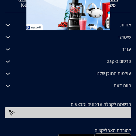
פשרה בת"צ כהנים נ' זאפ גרופ (ת"צ 60371-12-19)
אודות
שימושי
עזרה
פרסום ב-zap
עולמות התוכן שלנו
חוות דעת
הרשמה לקבלת עדכונים ומבצעים
כתובת דוא''ל
להורדת האפליקציה