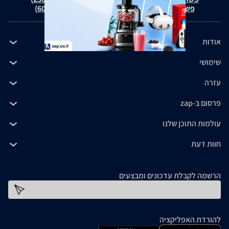
פשרה בת"צ כהנים נ' זאפ גרופ (ת"צ 60371-12-19)
אודות
שימושי
עזרה
פרסום ב-zap
עולמות התוכן שלנו
חוות דעת
הרשמה לקבלת עדכונים ומבצעים
כתובת דוא''ל
להורדת האפליקציה