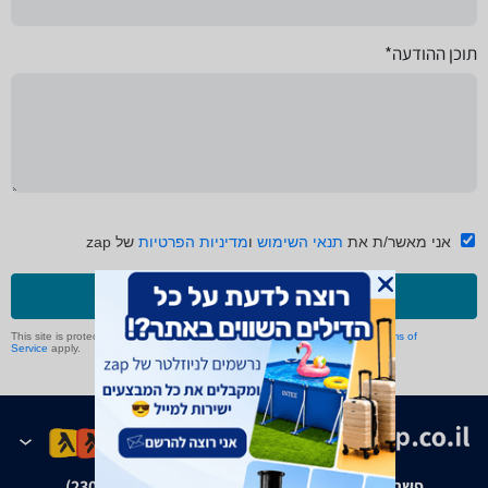
תוכן ההודעה*
אני מאשר/ת את
תנאי השימוש
ו
מדיניות הפרטיות
של zap
שליחה
This site is protected by reCAPTCHA and the Google
Privacy Policy
and
Terms of
Service
apply.
פשרה בת"צ אבנצ'יק נ' זאפ גרופ (ת"צ 23008-08-20)