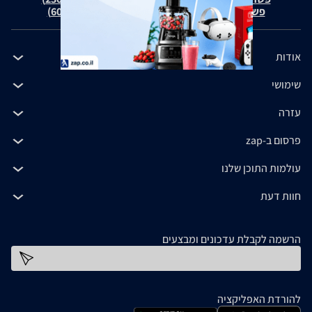
פשרה בת"צ כהנים נ' זאפ גרופ (ת"צ 60371-12-19)
אודות
שימושי
עזרה
פרסום ב-zap
עולמות התוכן שלנו
חוות דעת
הרשמה לקבלת עדכונים ומבצעים
כתובת דוא''ל
להורדת האפליקציה