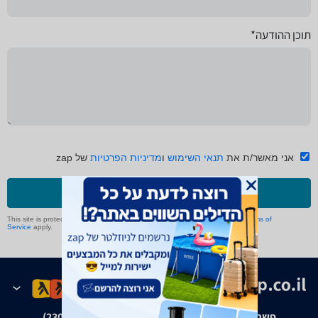
תוכן ההודעה*
אני מאשר/ת את
תנאי השימוש
ו
מדיניות הפרטיות
של zap
שליחה
This site is protected by reCAPTCHA and the Google
Privacy Policy
and
Terms of
Service
apply.
פשרה בת"צ אבנצ'יק נ' זאפ גרופ (ת"צ 23008-08-20)