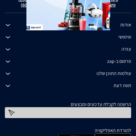
פשרה בת"צ כהנים נ' זאפ גרופ (ת"צ 60371-12-19)
אודות
שימושי
עזרה
פרסום ב-zap
עולמות התוכן שלנו
חוות דעת
הרשמה לקבלת עדכונים ומבצעים
כתובת דוא''ל
להורדת האפליקציה