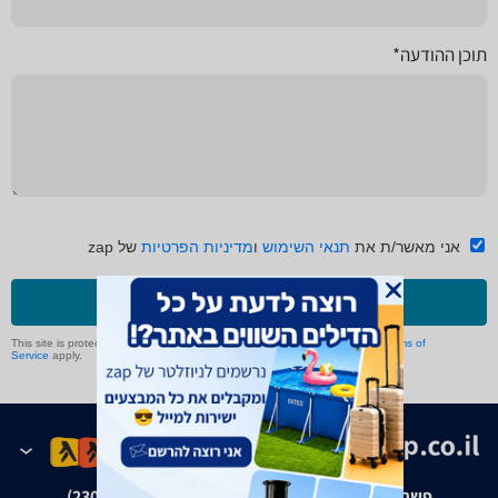
תוכן ההודעה*
אני מאשר/ת את
תנאי השימוש
ו
מדיניות הפרטיות
של zap
שליחה
This site is protected by reCAPTCHA and the Google
Privacy Policy
and
Terms of
Service
apply.
פשרה בת"צ אבנצ'יק נ' זאפ גרופ (ת"צ 23008-08-20)